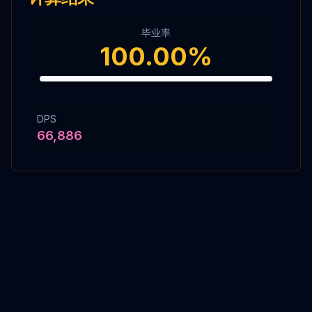
毕业率
100.00
%
DPS
66,886